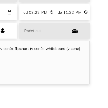
od
do