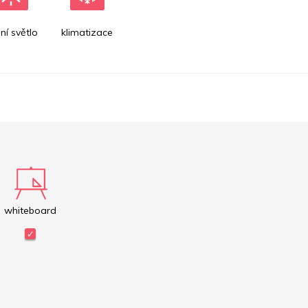
ní světlo
klimatizace
whiteboard