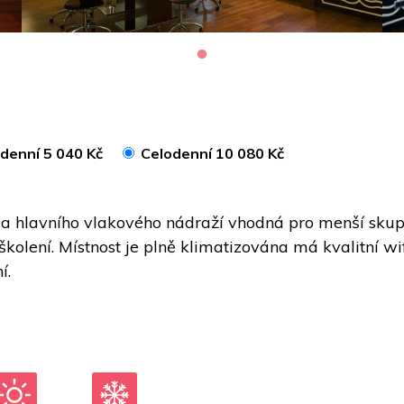
denní 5 040 Kč
Celodenní 10 080 Kč
 a hlavního vlakového nádraží vhodná pro menší skupi
lení. Místnost je plně klimatizována má kvalitní wifi p
.  