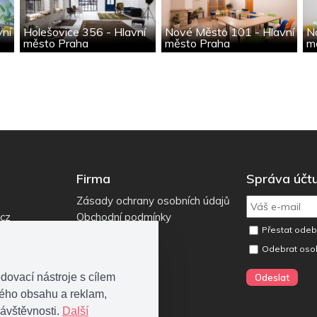
vní
Holešovice 356 - Hlavní
Nové Město 101 - Hlavní
N
město Praha
město Praha
m
Firma
Správa účt
Zásady ochrany osobních údajů
.cz
Obchodní podmínky
Přestat odebí
Odebrat oso
dovací nástroje s cílem
ného obsahu a reklam,
ávštěvnosti.
Další