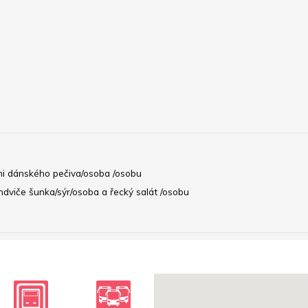
ni dánského pečiva/osoba /osobu 
ndviče šunka/sýr/osoba a řecký salát /osobu 