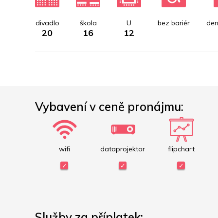
divadlo
škola
U
bez bariér
den
20
16
12
Vybavení v ceně pronájmu:
wifi
dataprojektor
flipchart
Služby za příplatek: