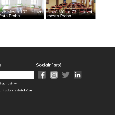
ové Město 102 - Hlavní
Nové Město 73 - Hlavní
ěsto Praha
město Praha
u
Sociální sítě
rat novinky
bní údaje z databáze