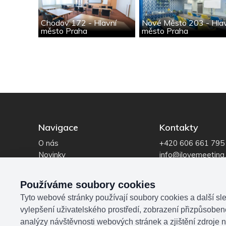
Chodov 172 - Hlavní
Nové Město 203 - Hla
město Praha
město Praha
Navigace
Kontakty
O nás
+420 606 661 795
Novinky
info@ilovemeeting
Reference
IČO: 069 14 195
Poptávka
Používáme soubory cookies
Tyto webové stránky používají soubory cookies a další sle
vylepšení uživatelského prostředí, zobrazení přizpůsobe
analýzy návštěvnosti webových stránek a zjištění zdroje n