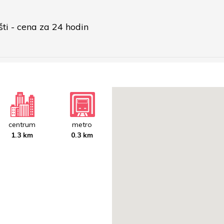
i - cena za 24 hodin  
centrum
metro
1.3 km
0.3 km