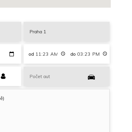
od
do