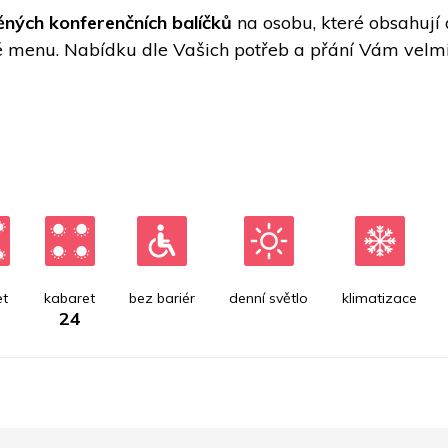
ných konferenčních balíčků
 na osobu, které obsahují
 menu. Nabídku dle Vašich potřeb a přání Vám velmi r
t
kabaret
bez bariér
denní světlo
klimatizace
24