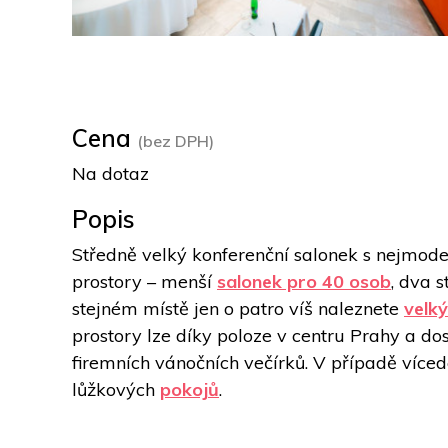
Cena
(bez DPH)
Na dotaz
Popis
Středně velký konferenční salonek s nejmoder
prostory – menší 
salonek pro 40 osob
, dva s
stejném místě jen o patro víš naleznete 
velký
prostory lze díky poloze v centru Prahy a d
firemních vánočních večírků. V případě více
lůžkových 
pokojů
.