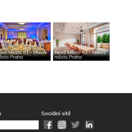
ové Město 61 - Hlavní
Nové Město 62 - Hlavní
ěsto Praha
město Praha
u
Sociální sítě