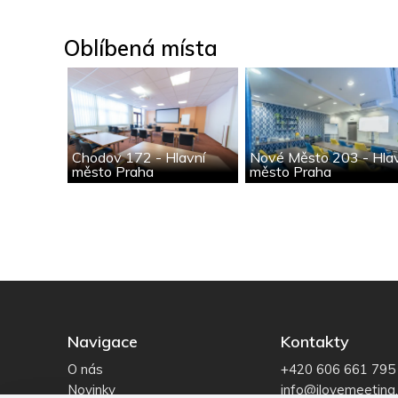
Oblíbená místa
Chodov 172 - Hlavní
Nové Město 203 - Hla
město Praha
město Praha
Navigace
Kontakty
O nás
+420 606 661 795
Novinky
info@ilovemeeting