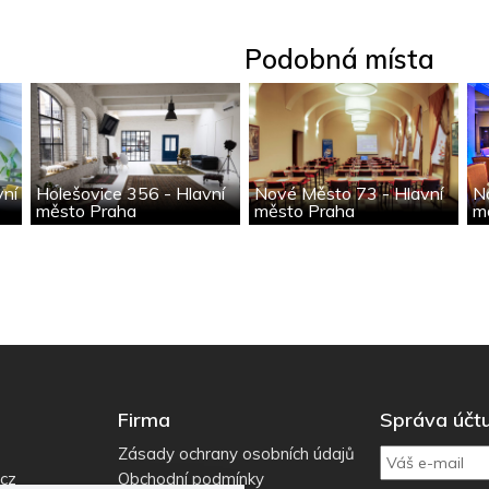
Podobná místa
vní
Holešovice 356 - Hlavní
Nové Město 73 - Hlavní
N
město Praha
město Praha
m
Firma
Správa účt
Zásady ochrany osobních údajů
.cz
Obchodní podmínky