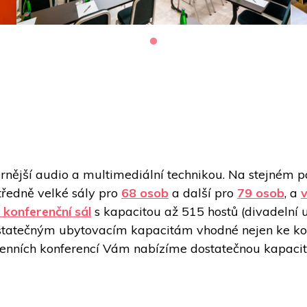
nější audio a multimediální technikou. Na stejném pat
tředně velké sály pro 
68 osob
 a další pro 
79 osob
, a 
v
 konferenční sál
 s kapacitou až 515 hostů (divadelní 
ostatečným ubytovacím kapacitám vhodné nejen ke kon
denních konferencí Vám nabízíme dostatečnou kapacit