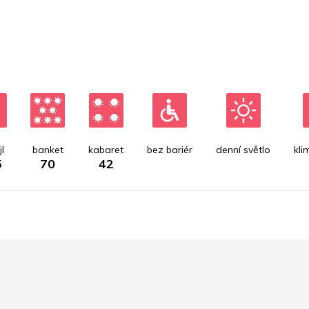
l
banket
kabaret
bez bariér
denní světlo
kli
5
70
42