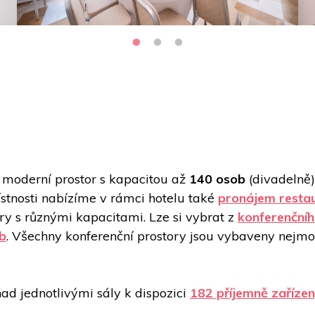
moderní prostor s kapacitou až 
140 osob
 (divadelně
stnosti nabízíme v rámci hotelu také 
pronájem resta
y s různými kapacitami. Lze si vybrat z 
konferenčníh
ob
. Všechny konferenční prostory jsou vybaveny nejmod
ad jednotlivými sály k dispozici 
182 příjemně zaříze