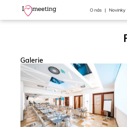
O nás
|
Novinky
Galerie