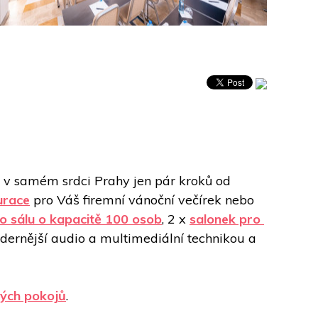
) v samém srdci Prahy jen pár kroků od 
urace
pro Váš firemní vánoční večírek nebo 
o sálu o kapacitě 100 osob
, 2 x 
salonek pro 
ernější audio a multimediální technikou a 
ných pokojů
. 