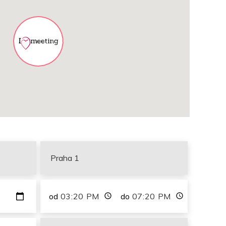
od
do