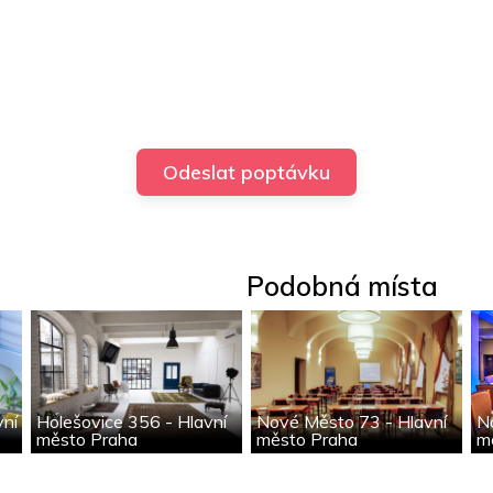
Podobná místa
vní
Holešovice 356 - Hlavní
Nové Město 73 - Hlavní
N
město Praha
město Praha
m