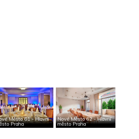
ové Město 61 - Hlavní
Nové Město 62 - Hlavní
ěsto Praha
město Praha