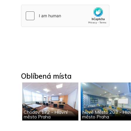
Oblíbená místa
Chodov 172 - Hlavní
Nové Město 203 - Hla
město Praha
město Praha