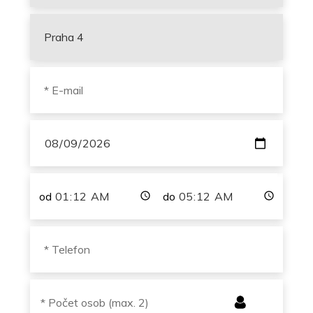
od
do