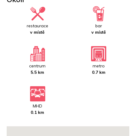
restaurace
bar
v místě
v místě
centrum
metro
5.5 km
0.7 km
MHD
0.1 km