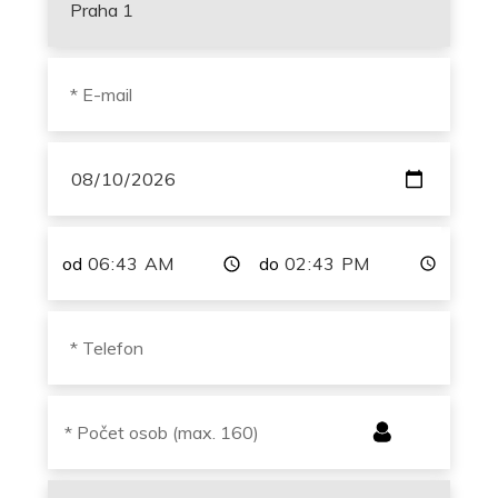
od
do