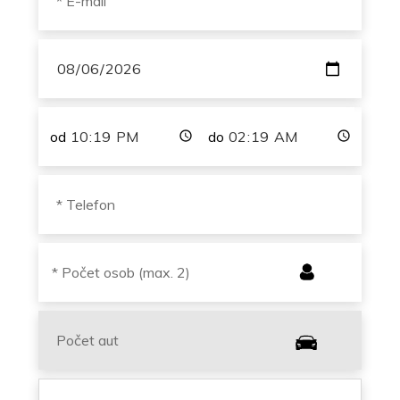
od
do