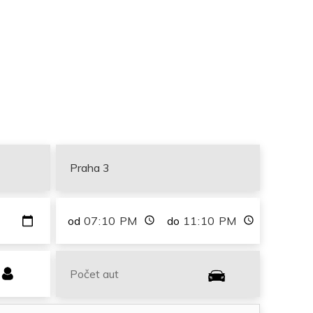
od
do