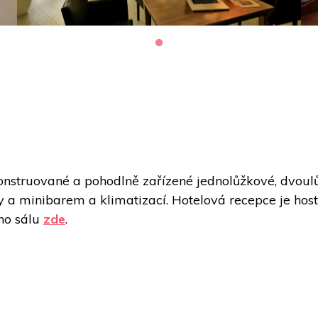
nstruované a pohodlně zařízené jednolůžkové, dvoulůž
y a minibarem a klimatizací. Hotelová recepce je host
o sálu 
zde
. 