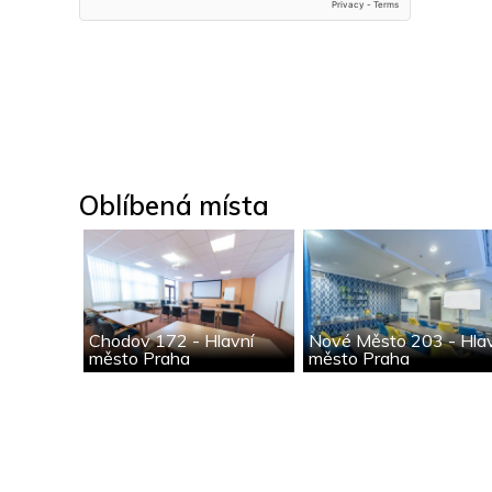
Oblíbená místa
Chodov 172 - Hlavní
Nové Město 203 - Hla
město Praha
město Praha