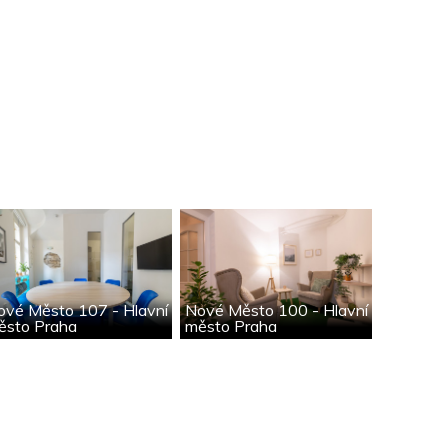
ové Město 107 - Hlavní
Nové Město 100 - Hlavní
ěsto Praha
město Praha