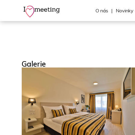
O nás
|
Novinky
Galerie