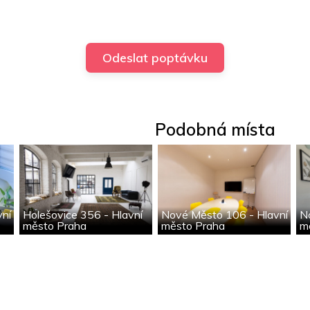
Podobná místa
vní
Holešovice 356 - Hlavní
Nové Město 106 - Hlavní
N
město Praha
město Praha
m