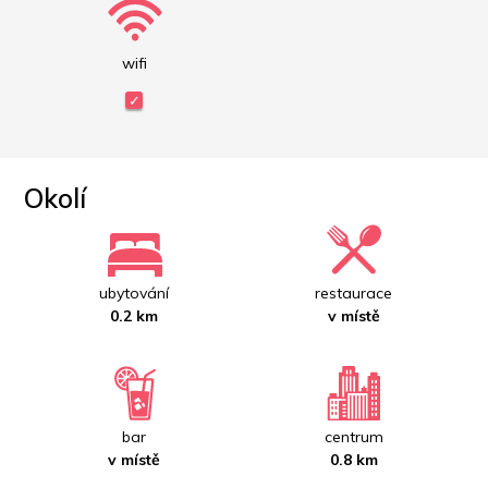
wifi
Okolí
ubytování
restaurace
0.2 km
v místě
bar
centrum
v místě
0.8 km