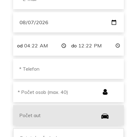
od
do