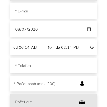
od
do