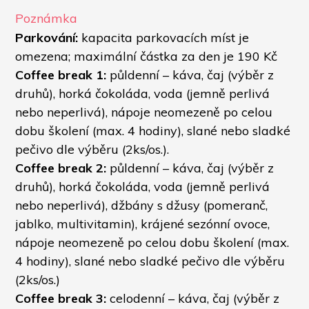
Poznámka
Parkování:
 kapacita parkovacích míst je 
omezena; maximální částka za den je 190 Kč 
Coffee break 1:
 půldenní – káva, čaj (výběr z 
druhů), horká čokoláda, voda (jemně perlivá 
nebo neperlivá), nápoje neomezeně po celou 
dobu školení (max. 4 hodiny), slané nebo sladké 
pečivo dle výběru (2ks/os.).
Coffee break 2:
 půldenní – káva, čaj (výběr z 
druhů), horká čokoláda, voda (jemně perlivá 
nebo neperlivá), džbány s džusy (pomeranč, 
jablko, multivitamin), krájené sezónní ovoce, 
nápoje neomezeně po celou dobu školení (max. 
4 hodiny), slané nebo sladké pečivo dle výběru 
(2ks/os.)
Coffee break 3:
 celodenní – káva, čaj (výběr z 