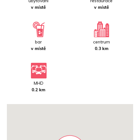
ubytování
restaurace
v místě
v místě
bar
centrum
v místě
0.3 km
MHD
0.2 km