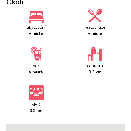
Okolí
ubytování
restaurace
v místě
v místě
bar
centrum
v místě
0.3 km
MHD
0.2 km