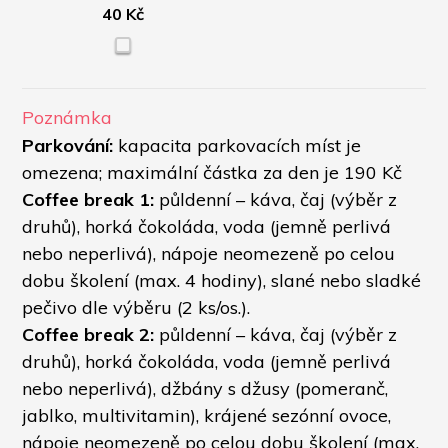
40 Kč
Poznámka
Parkování:
 kapacita parkovacích míst je 
omezena; maximální částka za den je 190 Kč 
Coffee break 1:
 půldenní – káva, čaj (výběr z 
druhů), horká čokoláda, voda (jemně perlivá 
nebo neperlivá), nápoje neomezeně po celou 
dobu školení (max. 4 hodiny), slané nebo sladké 
pečivo dle výběru (2 ks/os.).
Coffee break 2:
 půldenní – káva, čaj (výběr z 
druhů), horká čokoláda, voda (jemně perlivá 
nebo neperlivá), džbány s džusy (pomeranč, 
jablko, multivitamin), krájené sezónní ovoce, 
nápoje neomezeně po celou dobu školení (max. 