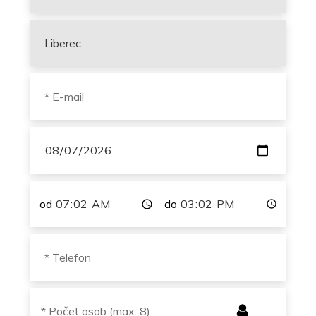
od
do