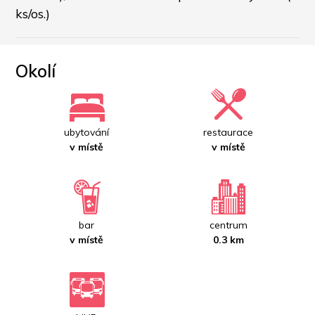
ks/os.)
Okolí
ubytování
restaurace
v místě
v místě
bar
centrum
v místě
0.3 km