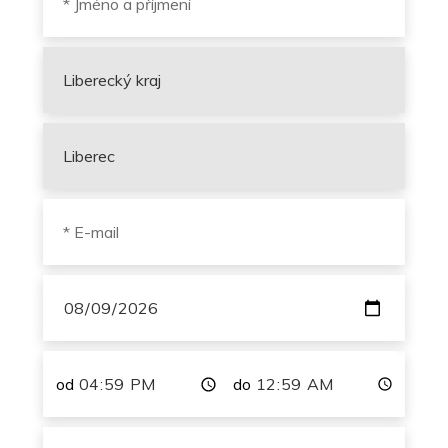
od
do