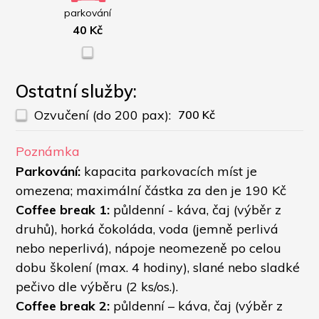
parkování
40 Kč
Ostatní služby:
Ozvučení (do 200 pax):
700 Kč
Poznámka
Parkování:
 kapacita parkovacích míst je 
omezena; maximální částka za den je 190 Kč 
Coffee break 1:
 půldenní - káva, čaj (výběr z 
druhů), horká čokoláda, voda (jemně perlivá 
nebo neperlivá), nápoje neomezeně po celou 
dobu školení (max. 4 hodiny), slané nebo sladké 
pečivo dle výběru (2 ks/os.).
Coffee break 2:
 půldenní – káva, čaj (výběr z 