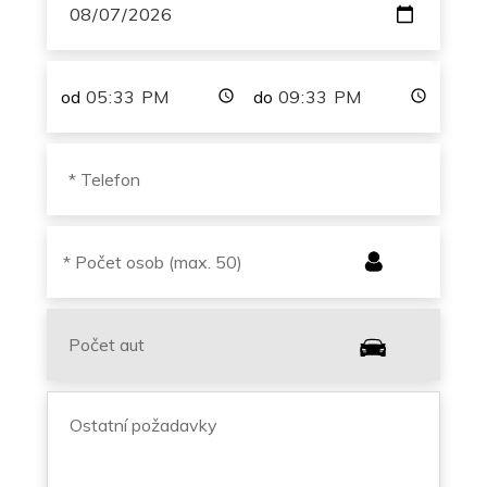
od
do