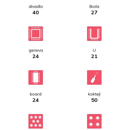
divadlo
škola
40
27
geneva
U
24
21
board
koktejl
24
50