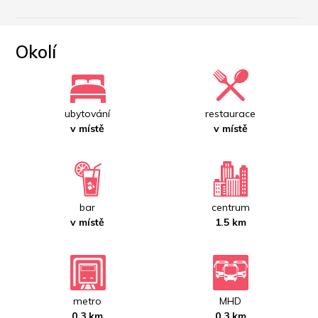
Okolí
ubytování
restaurace
v místě
v místě
bar
centrum
v místě
1.5 km
metro
MHD
0.3 km
0.3 km