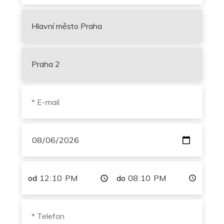
od
do