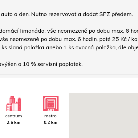
a auto a den. Nutno rezervovat a dodat SPZ předem.
 domácí limonáda, vše neomezeně po dobu max. 6 hodi
 vše neomezeně po dobu max. 6 hodin, poté 25 Kč / ka
 ks slaná položka anebo 1 ks ovocná položka, dle obj
avýšen o 10 % servisní poplatek.
centrum
metro
2.6 km
0.2 km