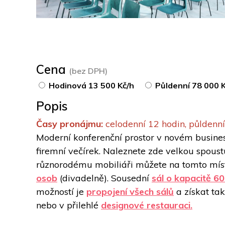
Cena
(bez DPH)
Hodinová 13 500 Kč/h
Půldenní 78 000 
Popis
Časy pronájmu: 
celodenní 12 hodin, půldenní
Moderní konferenční prostor v novém business
firemní večírek. Naleznete zde velkou spoustu
různorodému mobiliáři můžete na tomto místě 
osob
 (divadelně). Sousední 
sál o kapacitě 6
možností je 
propojení všech sálů
 a získat t
nebo v přilehlé 
designové restauraci.