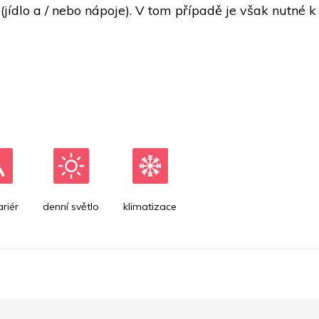
lo a / nebo nápoje). V tom případě je však nutné k té
riér
denní světlo
klimatizace