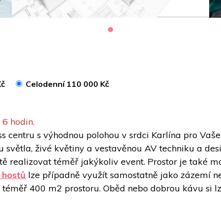
Kč
Celodenní 110 000 Kč
 6 hodin. 
 centru s výhodnou polohou v srdci Karlína pro Vaše š
 světla, živé květiny a vestavěnou AV techniku a desig
realizovat téměř jakýkoliv event. Prostor je také mož
0 hostů
 lze případně využít samostatně jako zázemí ne
ak téměř 400 m2 prostoru. Oběd nebo dobrou kávu si l