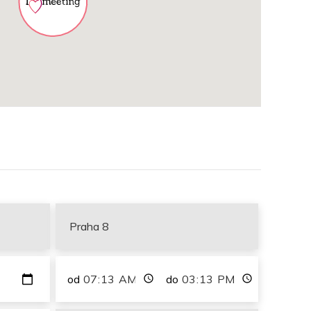
od
do