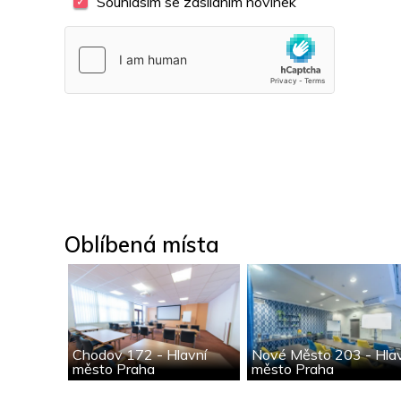
Souhlasím se zasíláním novinek
Oblíbená místa
Chodov 172 - Hlavní
Nové Město 203 - Hla
město Praha
město Praha