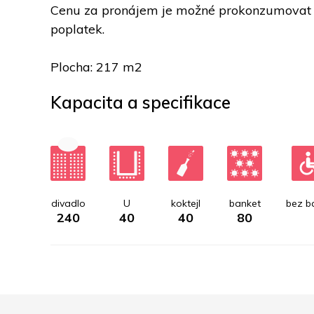
Cenu za pronájem je možné prokonzumovat (jíd
poplatek.
Plocha: 217 m2
Kapacita a specifikace
divadlo
U
koktejl
banket
bez ba
240
40
40
80