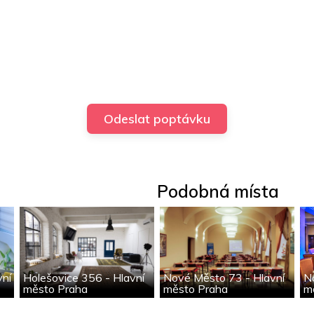
Podobná místa
vní
Holešovice 356 - Hlavní
Nové Město 73 - Hlavní
N
město Praha
město Praha
m