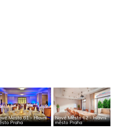
ové Město 61 - Hlavní
Nové Město 62 - Hlavní
ěsto Praha
město Praha