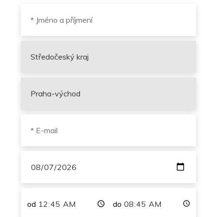
od
do