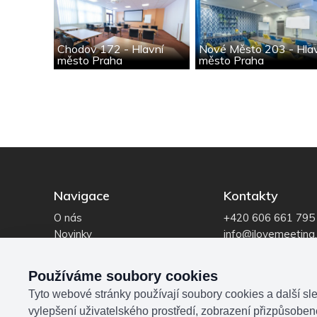
Chodov 172 - Hlavní
Nové Město 203 - Hla
město Praha
město Praha
Navigace
Kontakty
O nás
+420 606 661 795
Novinky
info@ilovemeeting
Reference
IČO: 069 14 195
Poptávka
Používáme soubory cookies
Tyto webové stránky používají soubory cookies a další sle
vylepšení uživatelského prostředí, zobrazení přizpůsobe