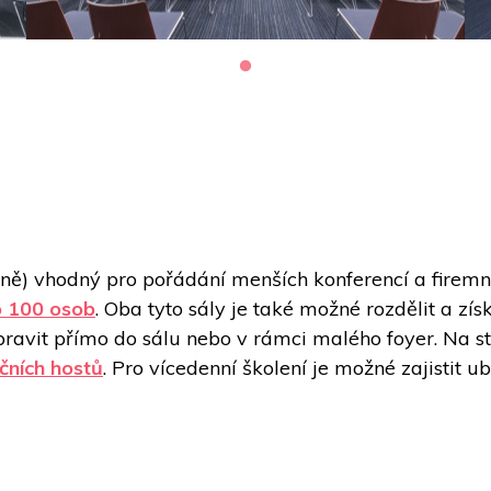
lně) vhodný pro pořádání menších konferencí a firemníc
o 100 osob
. Oba tyto sály je také možné rozdělit a zís
čních hostů
. Pro vícedenní školení je možné zajistit u