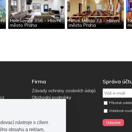
vní
Holešovice 356 - Hlavní
Nové Město 73 - Hlavní
N
město Praha
město Praha
m
Firma
Správa účt
Zásady ochrany osobních údajů
.cz
Obchodní podmínky
Přestat odebí
Odebrat oso
dovací nástroje s cílem
ného obsahu a reklam,