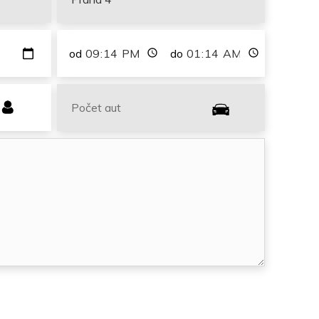
od
do