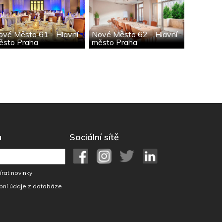
ové Město 61 - Hlavní
Nové Město 62 - Hlavní
ěsto Praha
město Praha
u
Sociální sítě
rat novinky
bní údaje z databáze