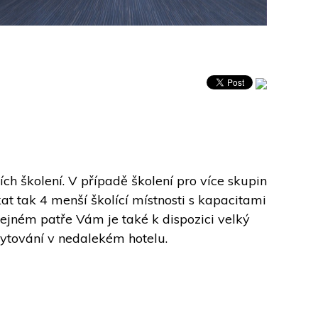
h školení. V případě školení pro více skupin 
kat tak 4 menší školící místnosti s kapacitami 
od 30 do 40 osob. Coffee break je možné připravit přímo do sálu nebo v rámci malého foyer. Na stejném patře Vám je také k dispozici velký 
bytování v nedalekém hotelu.  