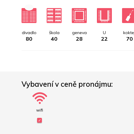
divadlo
škola
geneva
U
koktej
80
40
28
22
70
Vybavení v ceně pronájmu:
wifi