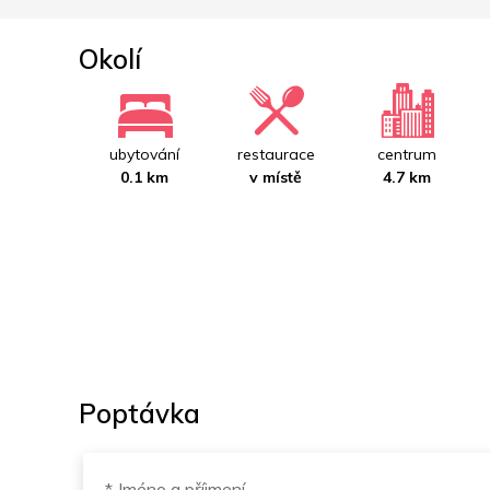
Okolí
ubytování
restaurace
centrum
0.1 km
v místě
4.7 km
Poptávka