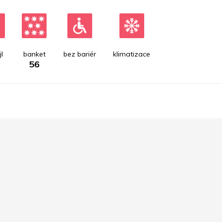
l
banket
bez bariér
klimatizace
56