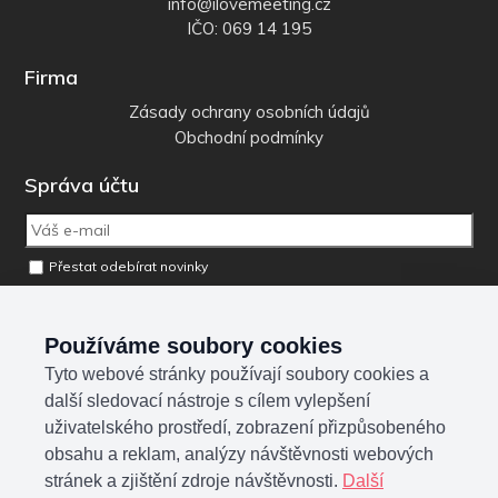
info@ilovemeeting.cz
IČO: 069 14 195
Firma
Zásady ochrany osobních údajů
Obchodní podmínky
Správa účtu
Přestat odebírat novinky
Odebrat osobní údaje z databáze
Používáme soubory cookies
Tyto webové stránky používají soubory cookies a
Sociální sítě
další sledovací nástroje s cílem vylepšení
uživatelského prostředí, zobrazení přizpůsobeného
obsahu a reklam, analýzy návštěvnosti webových
stránek a zjištění zdroje návštěvnosti.
Další