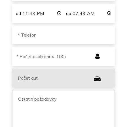
od
do