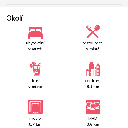
Okolí
ubytování
restaurace
v místě
v místě
bar
centrum
v místě
3.1 km
metro
MHD
0.7 km
0.6 km