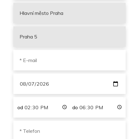
od
do