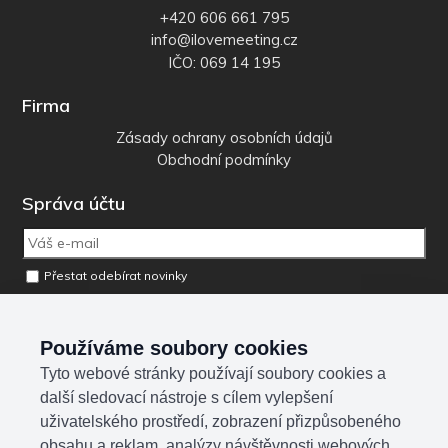
+420 606 661 795
info@ilovemeeting.cz
IČO: 069 14 195
Firma
Zásady ochrany osobních údajů
Obchodní podmínky
Správa účtu
Přestat odebírat novinky
Odebrat osobní údaje z databáze
Používáme soubory cookies
Tyto webové stránky používají soubory cookies a
Sociální sítě
další sledovací nástroje s cílem vylepšení
uživatelského prostředí, zobrazení přizpůsobeného
obsahu a reklam, analýzy návštěvnosti webových