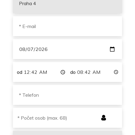
od
do