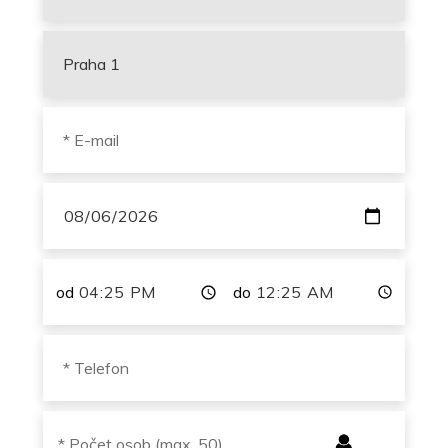
od
do