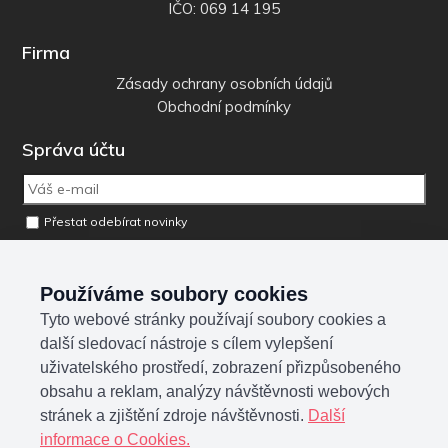
IČO: 069 14 195
Firma
Zásady ochrany osobních údajů
Obchodní podmínky
Správa účtu
Přestat odebírat novinky
Odebrat osobní údaje z databáze
Používáme soubory cookies
Tyto webové stránky používají soubory cookies a
Sociální sítě
další sledovací nástroje s cílem vylepšení
uživatelského prostředí, zobrazení přizpůsobeného
obsahu a reklam, analýzy návštěvnosti webových
stránek a zjištění zdroje návštěvnosti.
Další
informace o Cookies.