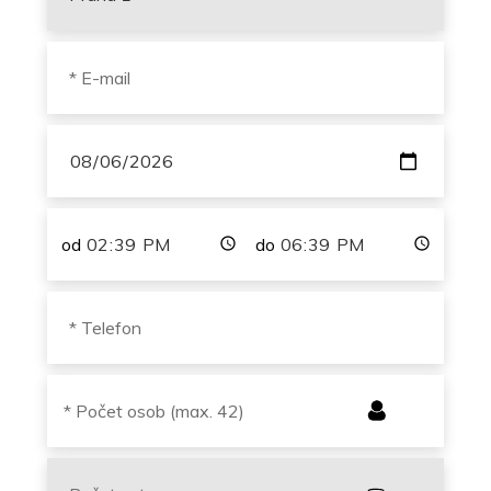
od
do