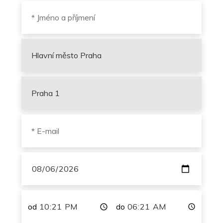
od
do