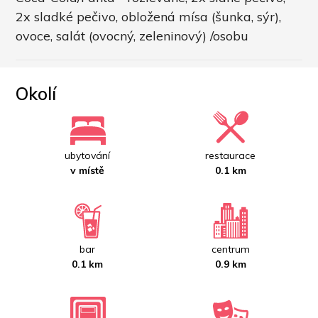
2x sladké pečivo, obložená mísa (šunka, sýr), 
ovoce, salát (ovocný, zeleninový) /osobu
Okolí
ubytování
restaurace
v místě
0.1 km
bar
centrum
0.1 km
0.9 km