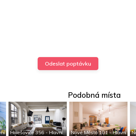
Podobná místa
vní
Holešovice 356 - Hlavní
Nové Město 101 - Hlavní
N