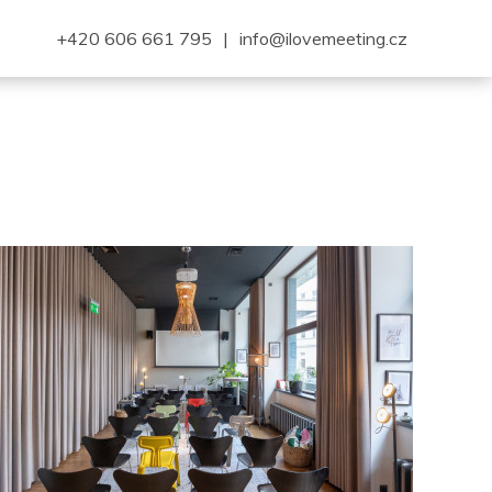
+420 606 661 795
|
info@ilovemeeting.cz
8