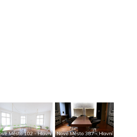
ové Město 102 - Hlavní
Nové Město 387 - Hlavní