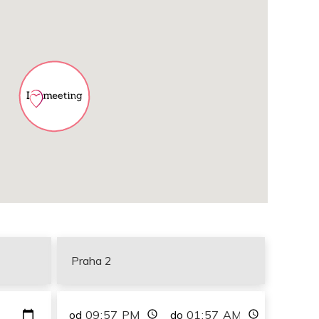
od
do