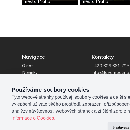
město Praha
město Praha
Navigace
Kontakty
O nás
+420 606 661 795
Novinky
info@ilovemeeting
Reference
IČO: 069 14 195
Poptávka
Používáme soubory cookies
Tyto webové stránky používají soubory cookies a další sle
vylepšení uživatelského prostředí, zobrazení přizpůsobe
analýzy návštěvnosti webových stránek a zjištění zdroje n
informace o Cookies.
Nastavení