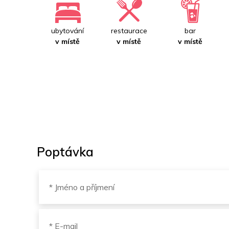
ubytování
restaurace
bar
v místě
v místě
v místě
Poptávka