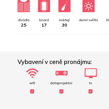
divadlo
board
koktejl
denní světlo
k
25
17
30
Vybavení v ceně pronájmu:
wifi
dataprojektor
tv