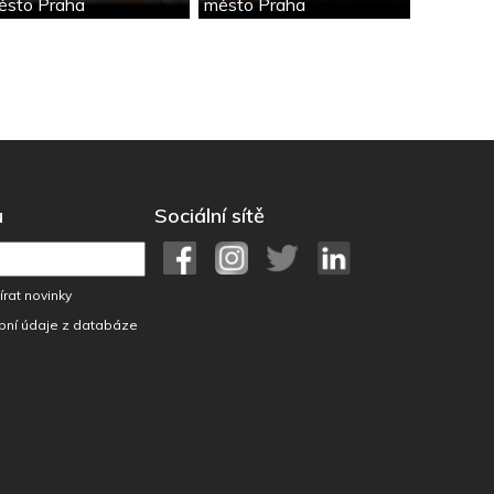
ěsto Praha
město Praha
u
Sociální sítě
rat novinky
bní údaje z databáze