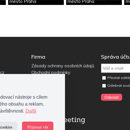
město Praha
město Praha
m
Firma
Správa účt
Zásady ochrany osobních údajů
.cz
Obchodní podmínky
Přestat odebí
Odebrat oso
dovací nástroje s cílem
ného obsahu a reklam,
ávštěvnosti.
Další
 cookies
Přijmout vše