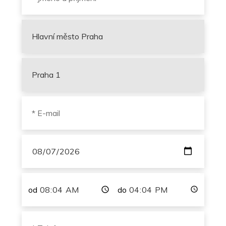
od
do