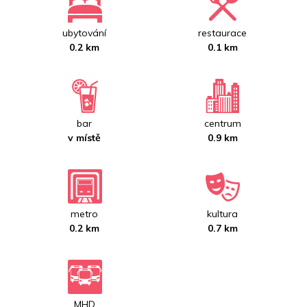
ubytování
restaurace
0.2 km
0.1 km
bar
centrum
v místě
0.9 km
metro
kultura
0.2 km
0.7 km
MHD