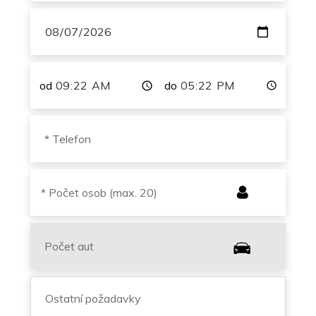
od
do