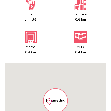
bar
centrum
v místě
0.6 km
metro
MHD
0.4 km
0.4 km