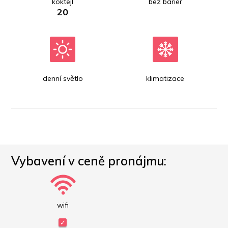
koktejl
bez bariér
20
denní světlo
klimatizace
Vybavení v ceně pronájmu:
wifi