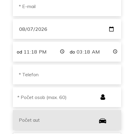
od
do