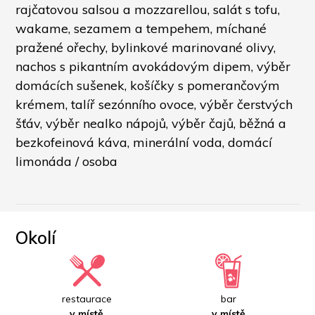
rajčatovou salsou a mozzarellou, salát s tofu, 
wakame, sezamem a tempehem, míchané 
pražené ořechy, bylinkové marinované olivy, 
nachos s pikantním avokádovým dipem, výběr 
domácích sušenek, košíčky s pomerančovým 
krémem, talíř sezónního ovoce, výběr čerstvých 
šťáv, výběr nealko nápojů, výběr čajů, běžná a 
bezkofeinová káva, minerální voda, domácí 
limonáda / osoba
Okolí
restaurace
bar
v místě
v místě