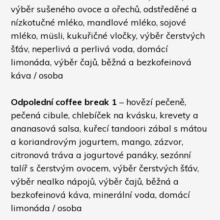
výběr sušeného ovoce a ořechů, odstředěné a 
nízkotučné mléko, mandlové mléko, sojové 
mléko, müsli, kukuřičné vločky, výběr čerstvých 
šťáv, neperlivá a perlivá voda, domácí 
limonáda, výběr čajů, běžná a bezkofeinová 
káva / osoba
Odpolední coffee break 1 
– hovězí pečeně, 
pečená cibule, chlebíček na kvásku, krevety a 
ananasová salsa, kuřecí tandoori zábal s mátou 
a koriandrovým jogurtem, mango, zázvor, 
citronová tráva a jogurtové panáky, sezónní 
talíř s čerstvým ovocem, výběr čerstvých šťáv, 
výběr nealko nápojů, výběr čajů, běžná a 
bezkofeinová káva, minerální voda, domácí 
limonáda / osoba