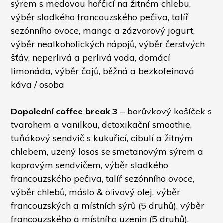
sýrem s medovou hořčicí na žitném chlebu, 
výběr sladkého francouzského pečiva, talíř 
sezónního ovoce, mango a zázvorový jogurt, 
výběr nealkoholických nápojů, výběr čerstvých 
šťáv, neperlivá a perlivá voda, domácí 
limonáda, výběr čajů, běžná a bezkofeinová 
káva / osoba
Dopolední coffee break 3
 – borůvkový košíček s 
tvarohem a vanilkou, detoxikační smoothie, 
tuňákový sendvič s kukuřicí, cibulí a žitným 
chlebem, uzený losos se smetanovým sýrem a 
koprovým sendvičem, výběr sladkého 
francouzského pečiva, talíř sezónního ovoce, 
výběr chlebů, máslo & olivový olej, výběr 
francouzských a místních sýrů (5 druhů), výběr 
francouzského a místního uzenin (5 druhů), 