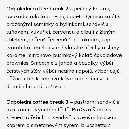
Odpolední coffee break 2
 – pečený krocan, 
avokádo, rukola a pesto, bageta, Quinoa salát s 
praženými semínky a bylinkami, sendvič s 
tuňákem, kukuřicí, červenou a cibulí s žitným 
chlebem, sečená červená řepa, okurka, kopr, 
tvaroh, karamelizované vlašské ořechy a slaný 
karamel, sitronovo-pusinkový koláč, čokoládové 
brownies, Smoothie z jahod a bazalky, výběr 
čerstvých šťáv, výběr nealko nápojů, výběr čajů, 
běžná a bezkofeinová káva, minerální voda, 
domácí limonáda / osoba
Odpolední coffee break 3
 – pastrami sendvič s 
okurkou na kynutém těstě, Pražská šunka s 
křenem a řeřichou, sendvič s uzeným lososem, 
koprem a smetanovým sýrem, bruschetta s 