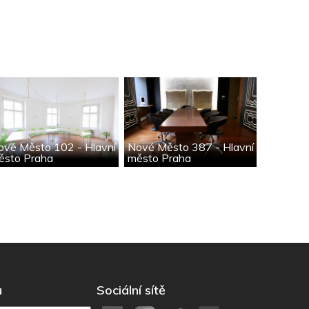
ové Město 102 - Hlavní
Nové Město 387 - Hlavní
ěsto Praha
město Praha
u
Sociální sítě