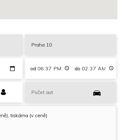
od
do