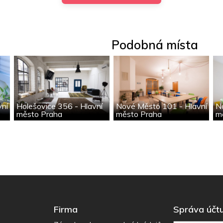
Podobná místa
vní
Holešovice 356 - Hlavní
Nové Město 101 - Hlavní
N
město Praha
město Praha
m
Firma
Správa účt