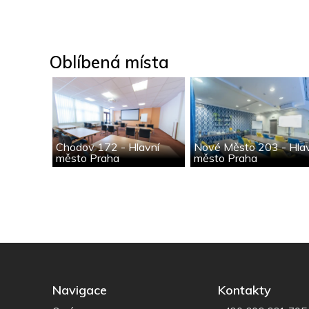
Oblíbená místa
Chodov 172 - Hlavní
Nové Město 203 - Hla
město Praha
město Praha
Navigace
Kontakty