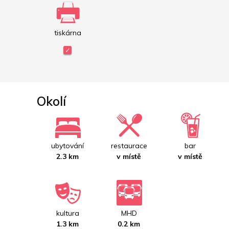
tiskárna
Okolí
ubytování
restaurace
bar
2.3 km
v místě
v místě
kultura
MHD
1.3 km
0.2 km