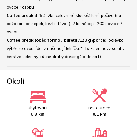
ovoce / osobu
Coffee break 3 (fit):
 2ks celozrnné sladké/slané pečivo (na 
požádání bezlepek, bezlaktóza...), 2 ks nápoje, 200g ovoce / 
osobu
Coffee break (oběd formou bufetu /120 g /porce): 
polévka, 
výběr ze dvou jídel z našeho jídelníčku*, 1x zeleninový salát z 
čerstvé zeleniny, různé druhy dresingů a dezert) 
Okolí
ubytování
restaurace
0.9 km
0.1 km