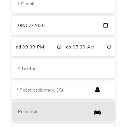
od
do