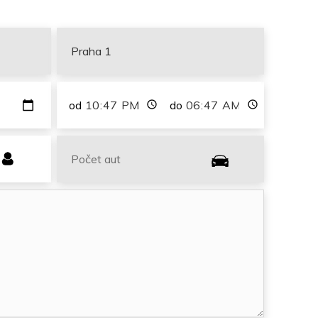
od
do