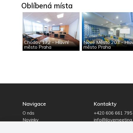
Oblíbená místa
Chodov 172 - Hlavní
Nové Město 203 - Hla
město Praha
město Praha
Navigace
Kontakty
O nás
+420 606 661 795
Novinky
info@ilovemeeting
Reference
IČO: 069 14 195