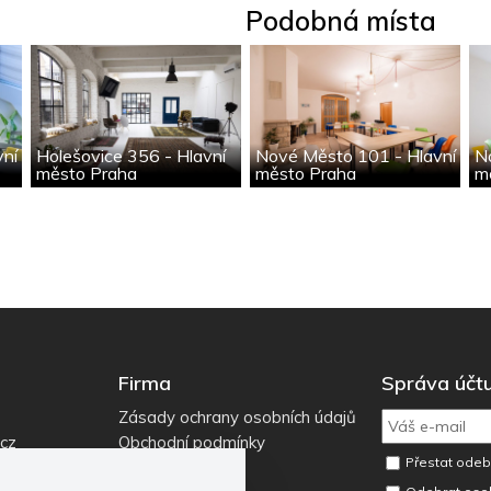
Podobná místa
vní
Holešovice 356 - Hlavní
Nové Město 101 - Hlavní
N
město Praha
město Praha
m
Firma
Správa účt
Zásady ochrany osobních údajů
.cz
Obchodní podmínky
Přestat odebí