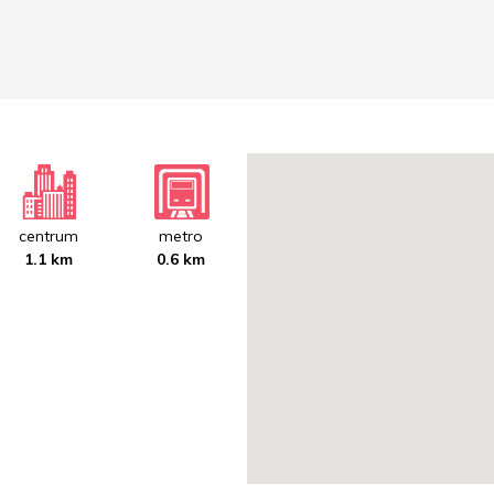
centrum
metro
1.1 km
0.6 km