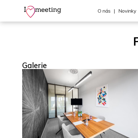
O nás
|
Novinky
Galerie