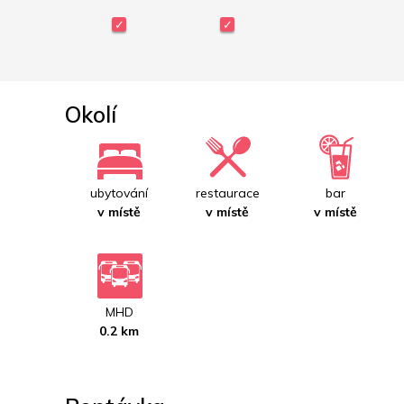
Okolí
ubytování
restaurace
bar
v místě
v místě
v místě
MHD
0.2 km