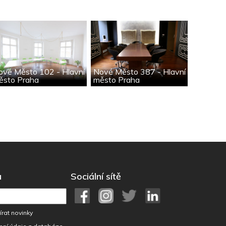
ové Město 102 - Hlavní
Nové Město 387 - Hlavní
ěsto Praha
město Praha
u
Sociální sítě
rat novinky