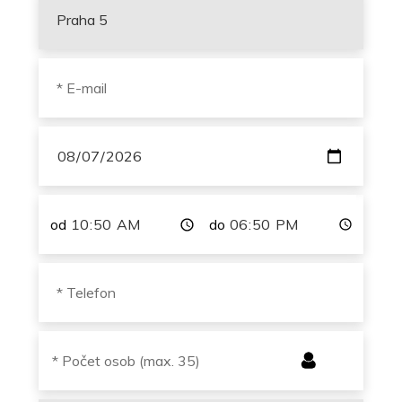
od
do