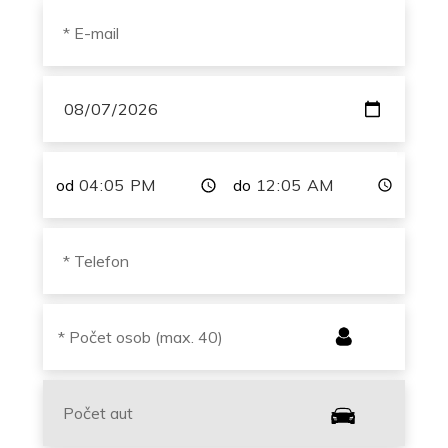
od
do