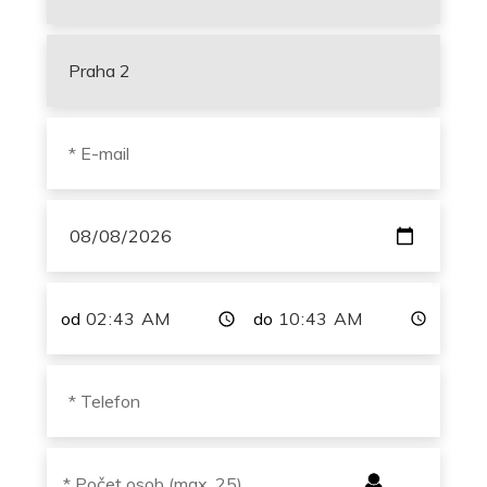
od
do