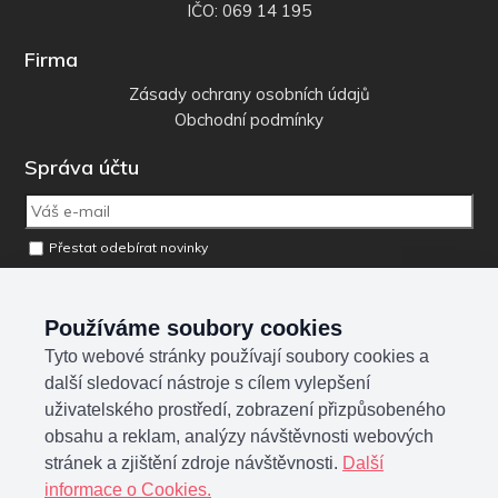
IČO: 069 14 195
Firma
Zásady ochrany osobních údajů
Obchodní podmínky
Správa účtu
Přestat odebírat novinky
Odebrat osobní údaje z databáze
Používáme soubory cookies
Tyto webové stránky používají soubory cookies a
Sociální sítě
další sledovací nástroje s cílem vylepšení
uživatelského prostředí, zobrazení přizpůsobeného
obsahu a reklam, analýzy návštěvnosti webových
stránek a zjištění zdroje návštěvnosti.
Další
informace o Cookies.