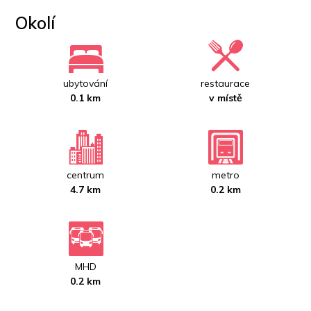
Okolí
ubytování
restaurace
0.1 km
v místě
centrum
metro
4.7 km
0.2 km
MHD
0.2 km