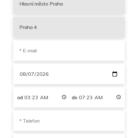
od
do