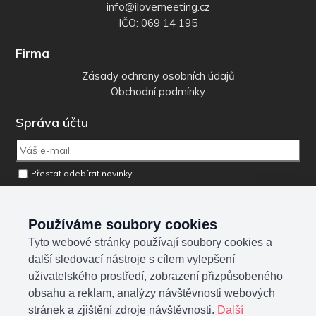
info@ilovemeeting.cz
IČO: 069 14 195
Firma
Zásady ochrany osobních údajů
Obchodní podmínky
Správa účtu
Přestat odebírat novinky
Odebrat osobní údaje z databáze
Používáme soubory cookies
Tyto webové stránky používají soubory cookies a
Sociální sítě
další sledovací nástroje s cílem vylepšení
uživatelského prostředí, zobrazení přizpůsobeného
obsahu a reklam, analýzy návštěvnosti webových
stránek a zjištění zdroje návštěvnosti.
Další