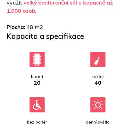
využít 
velký konferenční sál o kapacitě až 
1.000 osob
.   
Plocha:
 48 m2
Kapacita a specifikace
board
koktejl
20
40
bez bariér
denní světlo