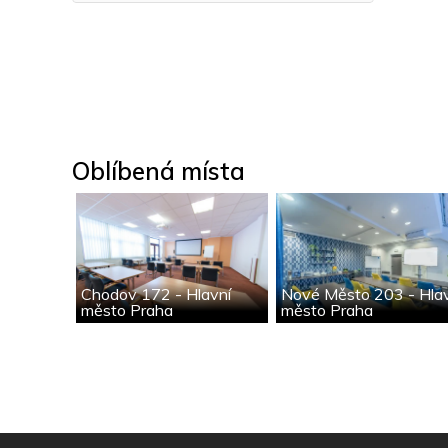
Oblíbená místa
Chodov 172 - Hlavní
Nové Město 203 - Hla
město Praha
město Praha