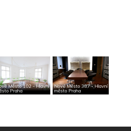
ové Město 102 - Hlavní
Nové Město 387 - Hlavní
ěsto Praha
město Praha