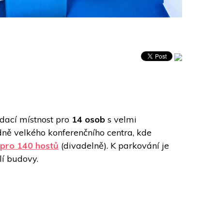
dací místnost pro 
14 osob
 s velmi 
dně velkého konferenčního centra, kde 
 pro 140 hostů
 (divadelně). K parkování je 
í budovy. 