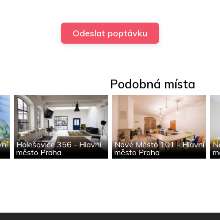
Podobná místa
vní
Holešovice 356 - Hlavní
Nové Město 101 - Hlavní
N
město Praha
město Praha
m