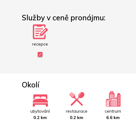
Služby v ceně pronájmu:
recepce
Okolí
ubytování
restaurace
centrum
0.2 km
0.2 km
6.6 km