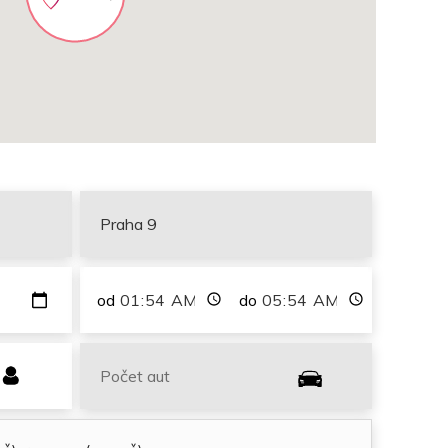
od
do