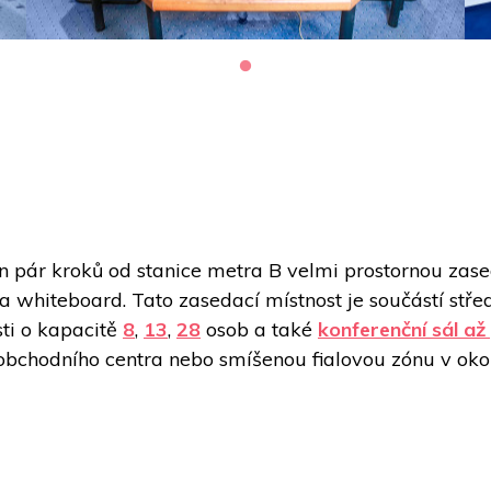
n pár kroků od stanice metra B velmi prostornou zase
 a whiteboard. Tato zasedací místnost je součástí stře
ti o kapacitě 
8
, 
13
, 
28
 osob a také 
konferenční sál až
chodního centra nebo smíšenou fialovou zónu v okol