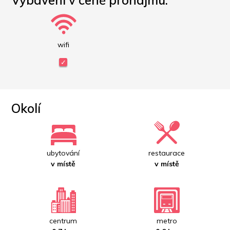
Vybavení v ceně pronájmu:
wifi
Okolí
ubytování
restaurace
v místě
v místě
centrum
metro