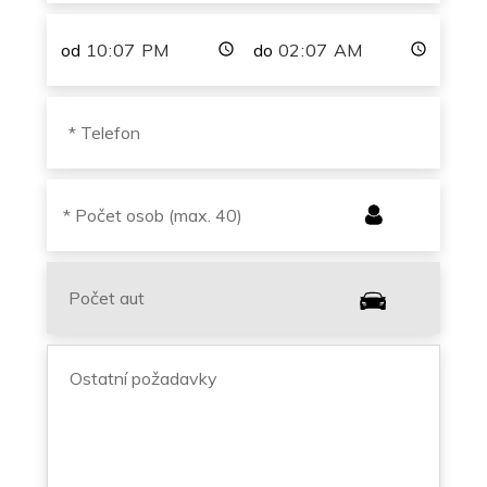
od
do