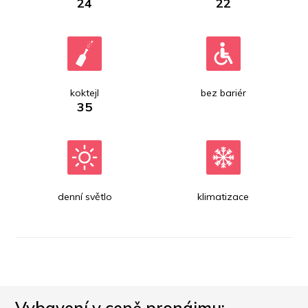
24
22
koktejl
bez bariér
35
denní světlo
klimatizace