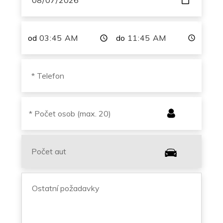
od
do