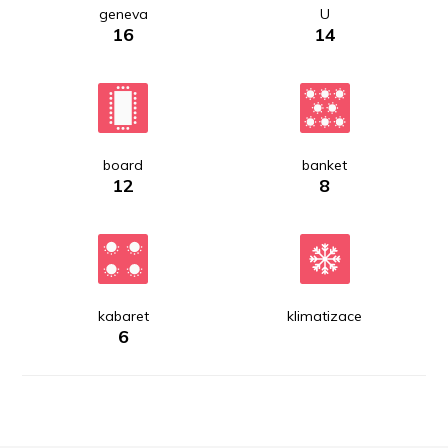
geneva
U
16
14
board
banket
12
8
kabaret
klimatizace
6