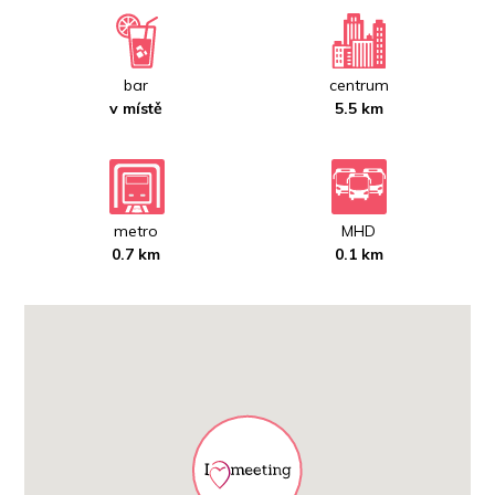
bar
centrum
v místě
5.5 km
metro
MHD
0.7 km
0.1 km