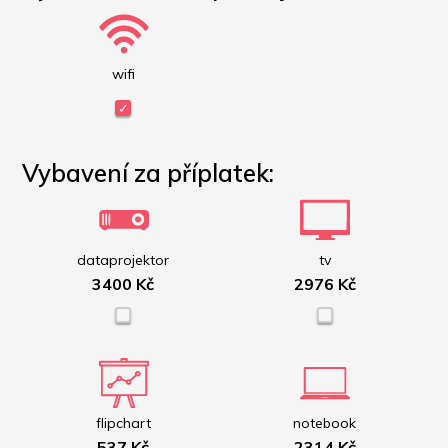
wifi
Vybavení za příplatek:
dataprojektor
tv
3400 Kč
2976 Kč
flipchart
notebook
537 Kč
2314 Kč