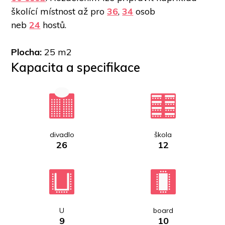
školící místnost až pro 
36
, 
34
 osob 
neb 
24
 hostů.    
Plocha: 
25 m2
Kapacita a specifikace
divadlo
škola
26
12
U
board
9
10