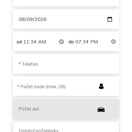
od
do