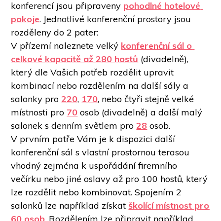
konferencí jsou připraveny 
pohodlné hotelové 
pokoje
. Jednotlivé konferenční prostory jsou 
rozděleny do 2 pater:
V přízemí naleznete velký 
konferenční sál o 
celkové kapacitě až 280 hostů
 (divadelně), 
který dle Vašich potřeb rozdělit upravit 
kombinací nebo rozdělením na další sály a 
salonky pro 
220
, 
170
, nebo čtyři stejně velké 
místnosti pro 
70
 osob (divadelně) a další malý 
salonek s denním světlem pro 
28
 osob. 
V prvním patře Vám je k dispozici další 
konferenční sál s vlastní prostornou terasou 
vhodný zejména k uspořádání firemního 
večírku nebo jiné oslavy až pro 100 hostů, který 
lze rozdělit nebo kombinovat. Spojením 2 
salonků lze například získat 
školící místnost pro 
60 osob
. Rozdělením lze připravit například 