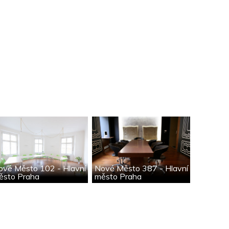
ové Město 102 - Hlavní
Nové Město 387 - Hlavní
ěsto Praha
město Praha