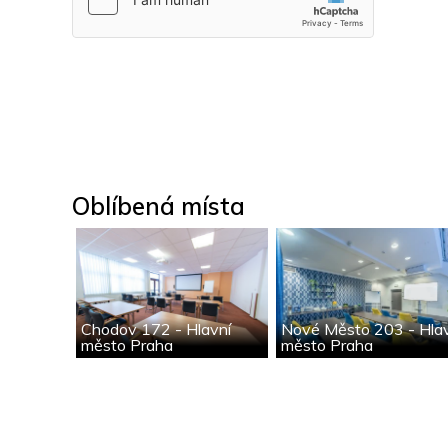
Oblíbená místa
Chodov 172 - Hlavní
Nové Město 203 - Hla
město Praha
město Praha