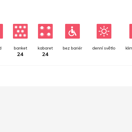
d
banket
kabaret
bez bariér
denní světlo
kli
24
24