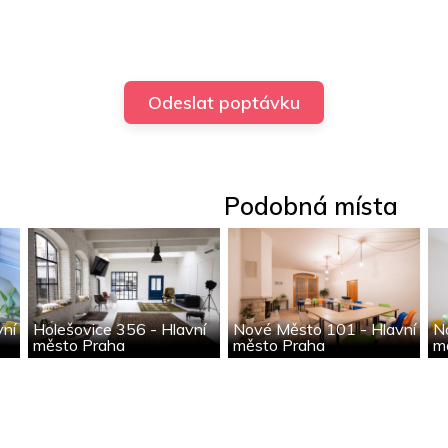
Podobná místa
vní
Holešovice 356 - Hlavní
Nové Město 101 - Hlavní
N
město Praha
město Praha
m