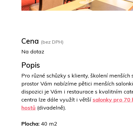
Cena
(bez DPH)
Na dotaz
Popis
Pro různé schůzky s klienty, školení menších
prostor Vám nabízíme pětici menších salonk
dispozici je Vám i restaurace s kvalitním ca
centra lze dále využít i větší 
salonky pro 70 
hostů
 (divadelně). 
Plocha: 
40 m2