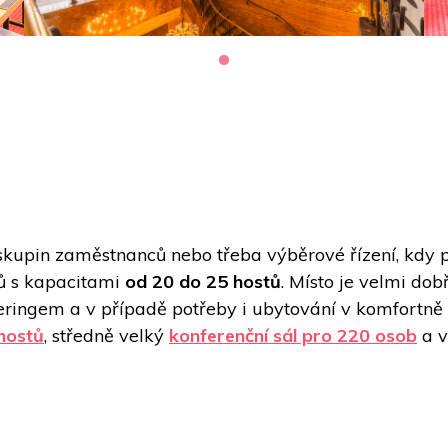
 skupin zaměstnanců nebo třeba výběrové řízení, kdy p
ů s kapacitami 
od 20 do 25 hostů
. Místo je velmi do
teringem a v případě potřeby i ubytování v komfortně
hostů
, středně velký 
konferenční sál pro 220 osob
 a 