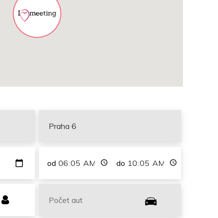
od
do