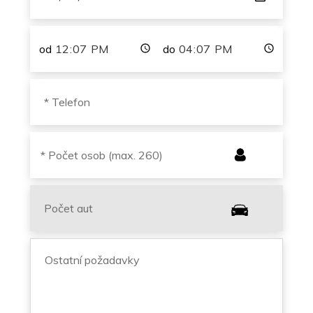
od
do