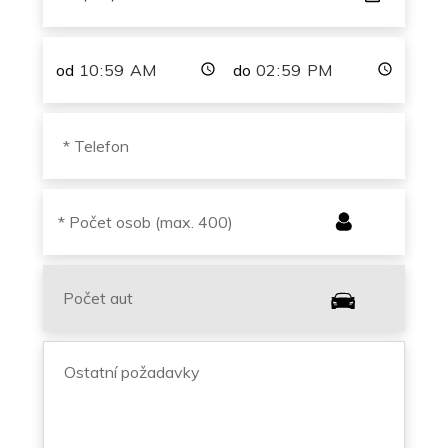
od
do