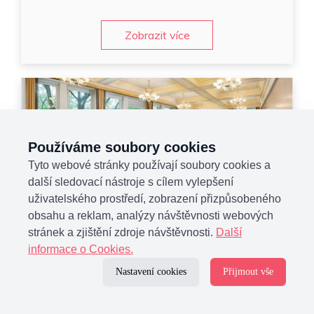
Zobrazit více
Používáme soubory cookies
Tyto webové stránky používají soubory cookies a
další sledovací nástroje s cílem vylepšení
Hlavní město Praha - Praha 6
70
uživatelského prostředí, zobrazení přizpůsobeného
obsahu a reklam, analýzy návštěvnosti webových
na dotaz
stránek a zjištění zdroje návštěvnosti.
Další
Dejvice 582
informace o Cookies.
Středně velký konferenční sál v širším centru Prahy
Nastavení cookies
Přijmout vše