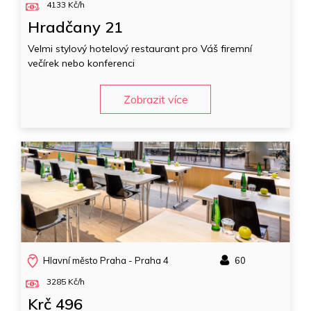
4133 Kč/h
Hradčany 21
Velmi stylový hotelový restaurant pro Váš firemní
večírek nebo konferenci
Zobrazit více
Hlavní město Praha - Praha 4
60
3285 Kč/h
Krč 496